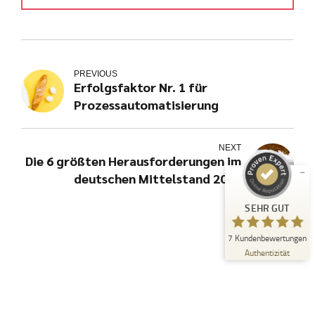
PREVIOUS
Kundenbewertungen und Erfahrungen zu
Erfolgsfaktor Nr. 1 für
julian-funke.de
Prozessautomatisierung
SEHR GUT
%
100
Empfehlungen auf
ProvenExpert.com
NEXT
5,00
/
4,87
Die 6 größten Herausforderungen im
deutschen Mittelstand 2023
7
Bewertungen auf ProvenExpert.com
SEHR GUT
Erfahren Sie mehr über dieses Bewertungssiegel
7
Kundenbewertungen
Profil ansehen
21.07.2025
Authentizität