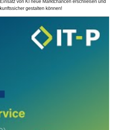
 Einsatz von KI neue Marktchancen erschließen und
kunftssicher gestalten können!