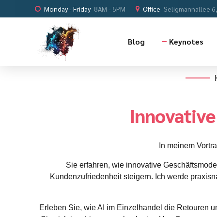
Monday - Friday
8AM - 5PM
Office
Seligmannallee 6
Blog
Keynotes
Innovativ
In meinem Vortrag
Sie erfahren, wie innovative Geschäftsmod
Kundenzufriedenheit steigern. Ich werde praxisn
Erleben Sie, wie AI im Einzelhandel die Retouren 