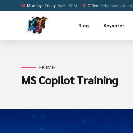
Monday - Friday
8AM - 5PM
Office
Seligmannallee 6
Blog
Keynotes
HOME
MS Copilot Training