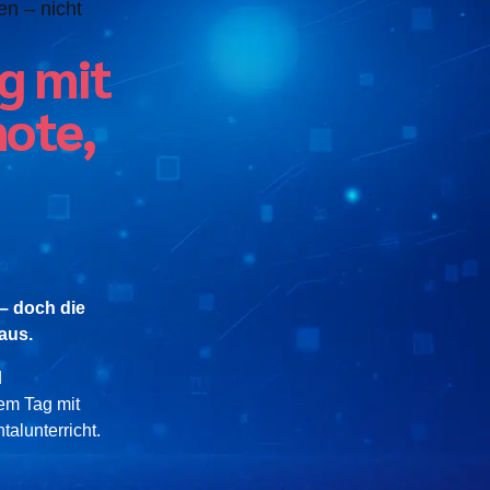
zen – nicht
g mit
mote,
 – doch die
aus.
d
nem Tag mit
talunterricht.