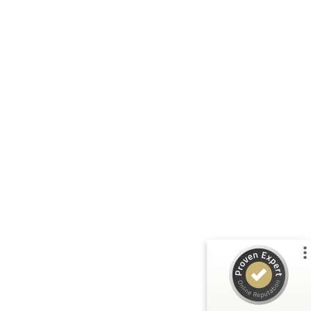
Kundenbewertungen und Erfahrungen zu
julian-funke.de
%
100
SEHR GUT
Empfehlungen auf
ProvenExpert.com
5,00
/
4,87
7
Bewertungen auf ProvenExpert.com
Profil ansehen
Erfahren Sie mehr über dieses Bewertungssiegel