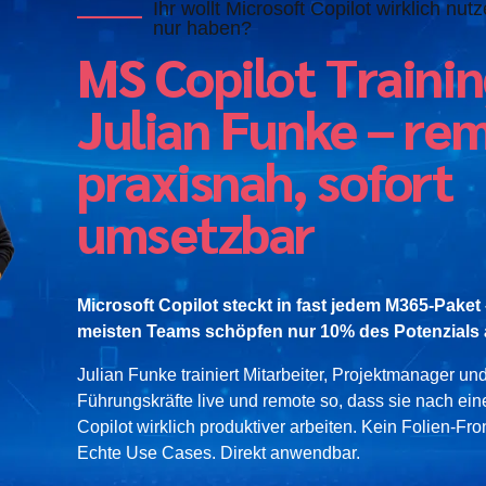
Ihr wollt Microsoft Copilot wirklich nut
nur haben?
MS Copilot Trainin
Julian Funke – re
praxisnah, sofort
umsetzbar
Microsoft Copilot steckt in fast jedem M365-Paket
meisten Teams schöpfen nur 10% des Potenzials 
Julian Funke trainiert Mitarbeiter, Projektmanager un
Führungskräfte live und remote so, dass sie nach ei
Copilot wirklich produktiver arbeiten. Kein Folien-Fron
Echte Use Cases. Direkt anwendbar.