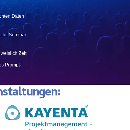
echten Daten
ilot Seminar
weislich Zeit
es Prompt-
nstaltungen: