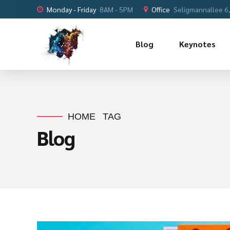
Monday - Friday
8AM - 5PM
Office
Seligmannallee 6
Blog
Keynotes
HOME
TAG
Blog