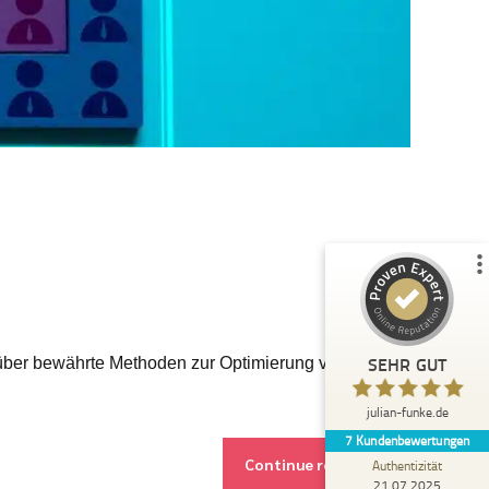
Kundenbewertungen und Erfahrungen zu
julian-funke.de
%
100
SEHR GUT
Empfehlungen auf
ProvenExpert.com
5,00
/
4,87
7
Bewertungen auf ProvenExpert.com
Profil ansehen
Erfahren Sie mehr über dieses Bewertungssiegel
SEHR GUT
r über bewährte Methoden zur Optimierung von
Anonym
5,00
julian-funke.de
Julian Funke ist ein wirklicher Experte im KI
7
Kundenbewertungen
Bereich, der auch den technischen
Continue reading
Background mitbringt und Wis...
Authentizität
21.07.2025