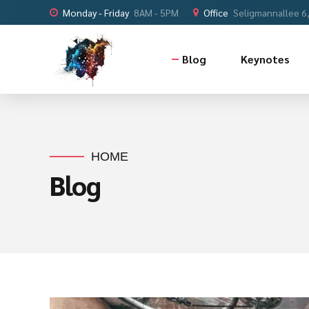
Monday - Friday
8AM - 5PM
Office
Seligmannallee 6
Blog
Keynotes
HOME
Blog