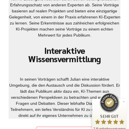
Erfahrungsschatz von anderen Experten ab. Seine Vorträge
basieren auf realen Projekten und bieten eine einzigartige
Gelegenheit, von einem in der Praxis erfahrenen KI-Experten
zu lernen. Seine Erkenntnisse aus zahlreichen erfolgreichen
KI-Projekten machen seine Vorträge zu einem echten
Mehrwert für jedes Publikum.
Interaktive
Wissensvermittlung
Kundenbewertungen und Erfahrungen zu
julian-funke.de
SEHR GUT
%
100
In seinen Vorträgen schafft Julian eine interaktive
Umgebung, die den Austausch und die Diskussion fördert. Er
Empfehlungen auf
ProvenExpert.com
lädt das Publikum aktiv dazu ein, KI-Themen aus
5,00
/
4,87
verschiedenen Perspektiven zu betrachten und ermutigt zu
Fragen und Debatten. Dieser lebhafte Dialog hilft den
7
Teilnehmern, ein tiefes Verständnis für KI zu entwickeln und
Bewertungen auf ProvenExpert.com
direkt auf ihr eigenes Unternehmen zu übertragen.
SEHR GUT
Erfahren Sie mehr über dieses Bewertungssiegel
7
Kundenbewertungen