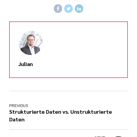
Julian
PREVIOUS
Kundenbewertungen und Erfahrungen zu
Strukturierte Daten vs. Unstrukturierte
julian-funke.de
Daten
SEHR GUT
%
100
Empfehlungen auf