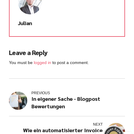
Julian
Leave a Reply
You must be
logged in
to post a comment.
PREVIOUS
Kundenbewertungen und Erfahrungen zu
In eigener Sache - Blogpost
julian-funke.de
Bewertungen
SEHR GUT
%
100
Empfehlungen auf
ProvenExpert.com
NEXT
5,00
/
4,87
Wie ein automatisierter Invoice