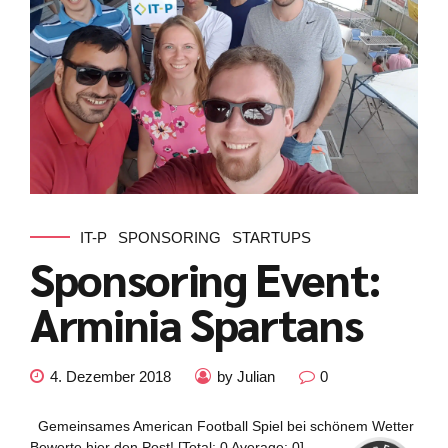
IT-P
SPONSORING
STARTUPS
Sponsoring Event:
Arminia Spartans
Kundenbewertungen und Erfahrungen zu
julian-funke.de
4. Dezember 2018
by Julian
0
SEHR GUT
%
100
Empfehlungen auf
Gemeinsames American Football Spiel bei schönem Wetter
ProvenExpert.com
5,00
/
4,87
Bewerte hier den Post! [Total: 0 Average: 0]