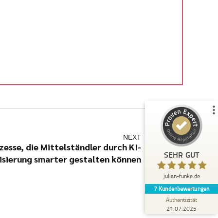
Kundenbewertungen und Erfahrungen zu
julian-funke.de
%
100
SEHR GUT
Empfehlungen auf
ProvenExpert.com
5,00
/
4,87
7
Bewertungen auf ProvenExpert.com
Profil ansehen
NEXT
zesse, die Mittelständler durch KI-
Erfahren Sie mehr über dieses Bewertungssiegel
SEHR GUT
sierung smarter gestalten können
Anonym
5,00
julian-funke.de
Julian Funke ist ein wirklicher Experte im KI
7
Kundenbewertungen
Bereich, der auch den technischen
Background mitbringt und Wis...
Authentizität
21.07.2025