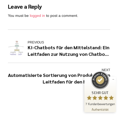
Leave a Reply
You must be
logged in
to post a comment.
PREVIOUS
Kundenbewertungen und Erfahrungen zu
KI-Chatbots für den Mittelstand: Ein
julian-funke.de
Leitfaden zur Nutzung von Chatbots
SEHR GUT
%
100
und ähnlichen Technologien
Empfehlungen auf
ProvenExpert.com
NEXT
5,00
/
4,87
Automatisierte Sortierung von Produkten: Ein
Leitfaden für den Mittelstand
7
Bewertungen auf ProvenExpert.com
SEHR GUT
Erfahren Sie mehr über dieses Bewertungssiegel
7
Kundenbewertungen
Profil ansehen
21.07.2025
Authentizität