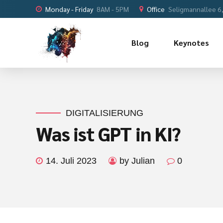
Monday - Friday
8AM - 5PM
Office
Seligmannallee 6
Blog
Keynotes
DIGITALISIERUNG
Was ist GPT in KI?
14. Juli 2023
by Julian
0