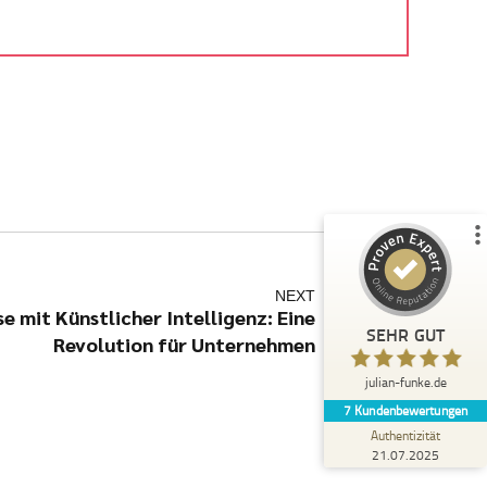
Kundenbewertungen und Erfahrungen zu
julian-funke.de
%
100
SEHR GUT
Empfehlungen auf
ProvenExpert.com
5,00
/
4,87
7
Bewertungen auf ProvenExpert.com
Profil ansehen
NEXT
e mit Künstlicher Intelligenz: Eine
Erfahren Sie mehr über dieses Bewertungssiegel
SEHR GUT
Revolution für Unternehmen
Anonym
5,00
julian-funke.de
Julian Funke ist ein wirklicher Experte im KI
7
Kundenbewertungen
Bereich, der auch den technischen
Background mitbringt und Wis...
Authentizität
21.07.2025