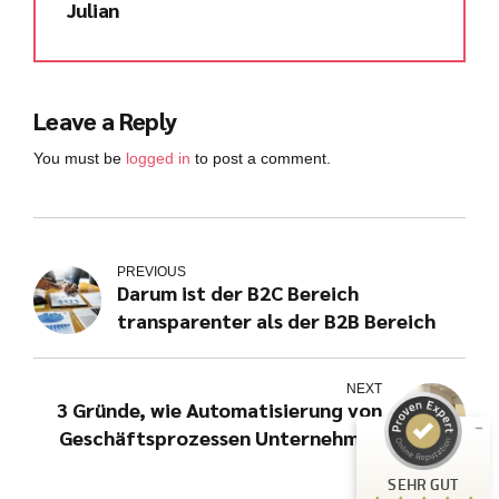
Julian
Leave a Reply
You must be
logged in
to post a comment.
PREVIOUS
Kundenbewertungen und Erfahrungen zu
Darum ist der B2C Bereich
julian-funke.de
transparenter als der B2B Bereich
SEHR GUT
%
100
Empfehlungen auf
ProvenExpert.com
NEXT
5,00
/
4,87
3 Gründe, wie Automatisierung von
Geschäftsprozessen Unternehmen
7
erfolgreicher macht
Bewertungen auf ProvenExpert.com
SEHR GUT