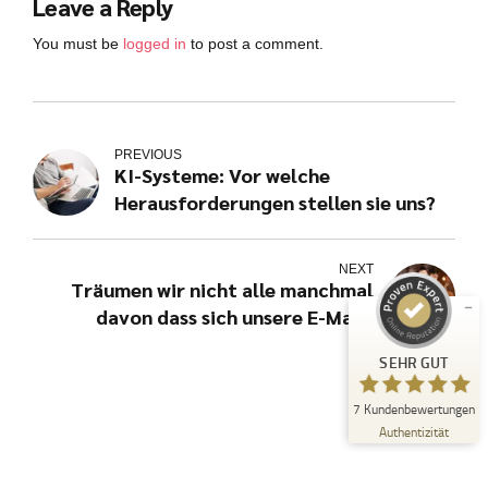
Leave a Reply
You must be
logged in
to post a comment.
PREVIOUS
Kundenbewertungen und Erfahrungen zu
KI-Systeme: Vor welche
julian-funke.de
Herausforderungen stellen sie uns?
SEHR GUT
%
100
Empfehlungen auf
ProvenExpert.com
NEXT
5,00
/
4,87
Träumen wir nicht alle manchmal
davon dass sich unsere E-Mails
7
automatisiert bearbeiten?
Bewertungen auf ProvenExpert.com
SEHR GUT
Erfahren Sie mehr über dieses Bewertungssiegel
7
Kundenbewertungen
Profil ansehen
21.07.2025
Authentizität