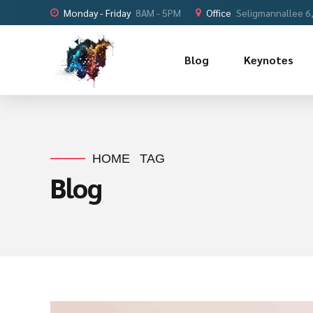
Monday - Friday
8AM - 5PM
Office
Seligmannallee 6
Blog
Keynotes
HOME
TAG
Blog