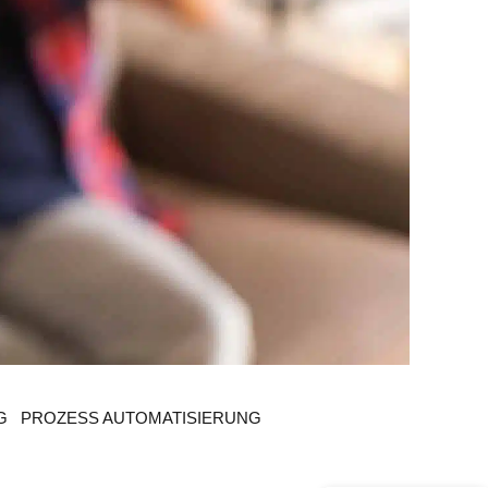
Kundenbewertungen und Erfahrungen zu
julian-funke.de
%
100
SEHR GUT
Empfehlungen auf
ProvenExpert.com
5,00
/
4,87
G
PROZESS AUTOMATISIERUNG
7