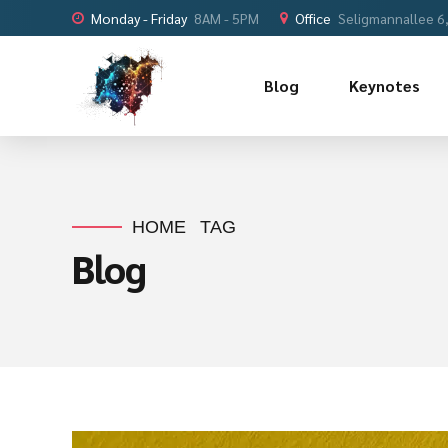
Monday - Friday
8AM - 5PM
Office
Seligmannallee 6
Blog
Keynotes
HOME
TAG
Blog