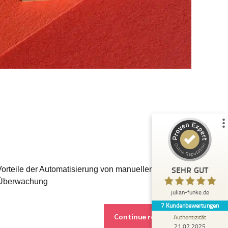
Kundenbewertungen und Erfahrungen zu
julian-funke.de
%
100
SEHR GUT
Empfehlungen auf
ProvenExpert.com
5,00
/
4,87
7
Bewertungen auf ProvenExpert.com
Profil ansehen
Erfahren Sie mehr über dieses Bewertungssiegel
SEHR GUT
orteile der Automatisierung von manuellen
Anonym
w-Überwachung
5,00
julian-funke.de
Julian Funke ist ein wirklicher Experte im KI
7
Kundenbewertungen
Bereich, der auch den technischen
Continue reading
Background mitbringt und Wis...
Authentizität
21.07.2025