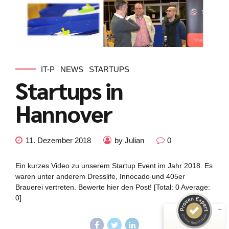
IT-P
NEWS
STARTUPS
Startups in
Hannover
Kundenbewertungen und Erfahrungen zu
11. Dezember 2018
by Julian
0
julian-funke.de
Ein kurzes Video zu unserem Startup Event im Jahr 2018. Es
SEHR GUT
%
100
waren unter anderem Dresslife, Innocado und 405er
Empfehlungen auf
Brauerei vertreten. Bewerte hier den Post! [Total: 0 Average:
ProvenExpert.com
5,00
/
4,87
0]
7
Bewertungen auf ProvenExpert.com