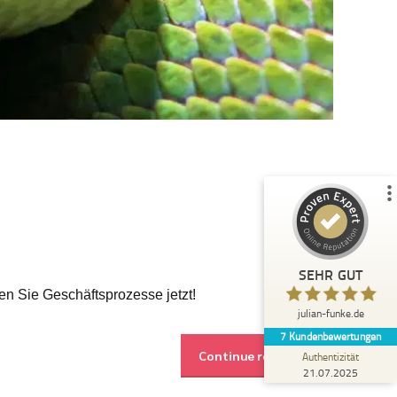
Kundenbewertungen und Erfahrungen zu
julian-funke.de
%
100
SEHR GUT
Empfehlungen auf
ProvenExpert.com
5,00
/
4,87
7
Bewertungen auf ProvenExpert.com
Profil ansehen
Erfahren Sie mehr über dieses Bewertungssiegel
SEHR GUT
Anonym
en Sie Geschäftsprozesse jetzt!
5,00
julian-funke.de
Julian Funke ist ein wirklicher Experte im KI
7
Kundenbewertungen
Bereich, der auch den technischen
Continue reading
Background mitbringt und Wis...
Authentizität
21.07.2025