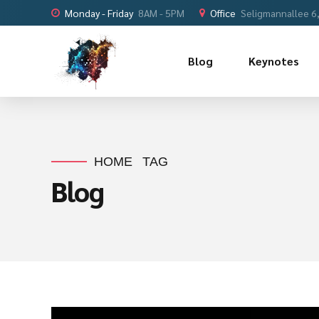
Monday - Friday
8AM - 5PM
Office
Seligmannallee 6
Blog
Keynotes
HOME
TAG
Blog