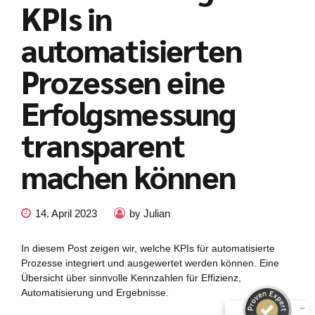
KPIs in
automatisierten
Prozessen eine
Erfolgsmessung
transparent
machen können
Kundenbewertungen und Erfahrungen zu
14. April 2023
by Julian
julian-funke.de
In diesem Post zeigen wir, welche KPIs für automatisierte
SEHR GUT
%
100
Prozesse integriert und ausgewertet werden können. Eine
Empfehlungen auf
Übersicht über sinnvolle Kennzahlen für Effizienz,
ProvenExpert.com
5,00
/
4,87
Automatisierung und Ergebnisse.