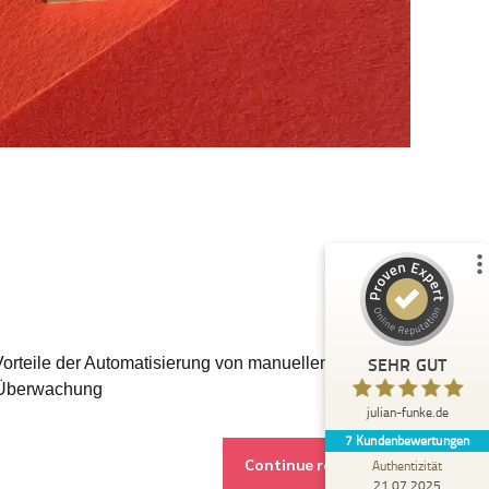
Kundenbewertungen und Erfahrungen zu
julian-funke.de
%
100
SEHR GUT
Empfehlungen auf
ProvenExpert.com
5,00
/
4,87
7
Bewertungen auf ProvenExpert.com
Profil ansehen
Erfahren Sie mehr über dieses Bewertungssiegel
SEHR GUT
orteile der Automatisierung von manuellen
Anonym
w-Überwachung
5,00
julian-funke.de
Julian Funke ist ein wirklicher Experte im KI
7
Kundenbewertungen
Bereich, der auch den technischen
Continue reading
Background mitbringt und Wis...
Authentizität
21.07.2025