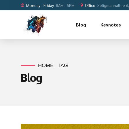
Monday - Friday
8AM - 5PM
Office
Seligmannallee 6
Blog
Keynotes
HOME
TAG
Blog