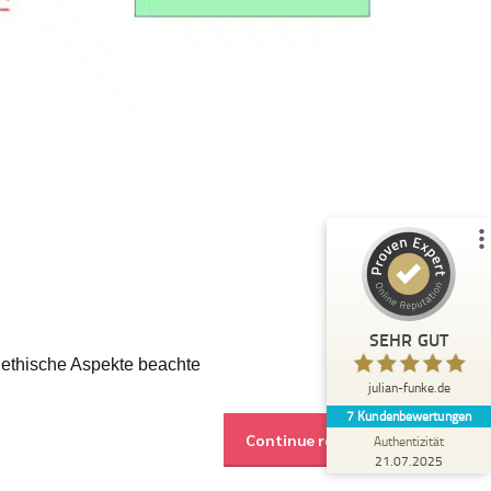
Kundenbewertungen und Erfahrungen zu
julian-funke.de
%
100
SEHR GUT
Empfehlungen auf
ProvenExpert.com
5,00
/
4,87
7
Bewertungen auf ProvenExpert.com
Profil ansehen
Erfahren Sie mehr über dieses Bewertungssiegel
SEHR GUT
Anonym
 ethische Aspekte beachte
5,00
julian-funke.de
Julian Funke ist ein wirklicher Experte im KI
7
Kundenbewertungen
Bereich, der auch den technischen
Continue reading
Background mitbringt und Wis...
Authentizität
21.07.2025