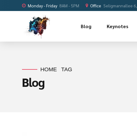
Monday - Friday
8AM - 5PM
Office
Seligmannallee 6
Blog
Keynotes
HOME
TAG
Blog