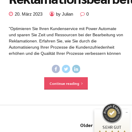
20. März 2023
by Julian
0
"Optimieren Sie Ihren Kundenservice mit Power Automate
und sparen Sie Zeit und Ressourcen bei der Bearbeitung von
Reklamationen. Erfahren Sie, wie Sie durch die
Automatisierung Ihrer Prozesse die Kundenzufriedenheit
erhöhen und die Qualität Ihrer Prozesse verbessern können
Kundenbewertungen und Erfahrungen zu
julian-funke.de
Continue reading
SEHR GUT
%
100
Empfehlungen auf
ProvenExpert.com
5,00
/
4,87
7
Bewertungen auf ProvenExpert.com
Older Posts
SEHR GUT