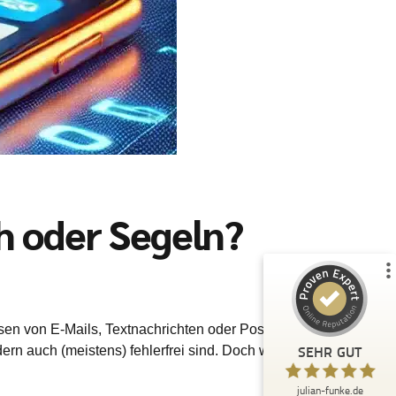
Kundenbewertungen und Erfahrungen zu
julian-funke.de
%
100
SEHR GUT
Empfehlungen auf
ProvenExpert.com
5,00
/
4,87
h oder Segeln?
7
Bewertungen auf ProvenExpert.com
Profil ansehen
ssen von E-Mails, Textnachrichten oder Posts in
Erfahren Sie mehr über dieses Bewertungssiegel
SEHR GUT
ern auch (meistens) fehlerfrei sind. Doch wie viel
Anonym
5,00
julian-funke.de