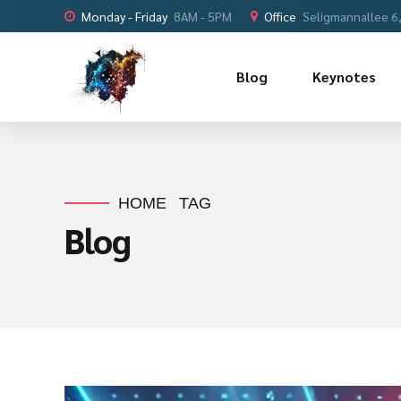
Monday - Friday
8AM - 5PM
Office
Seligmannallee 6
Blog
Keynotes
HOME
TAG
Blog