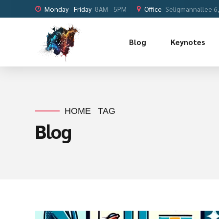
Monday - Friday
8AM - 5PM
Office
Seligmannallee 6
Blog
Keynotes
HOME
TAG
Blog