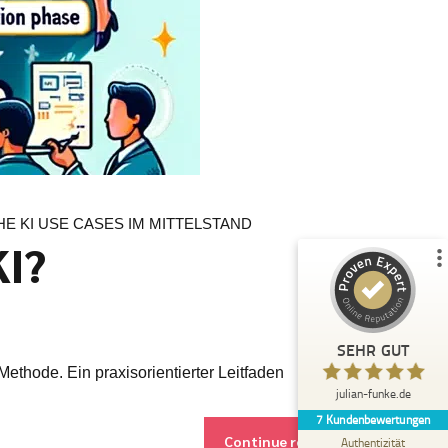
Kundenbewertungen und Erfahrungen zu
julian-funke.de
%
100
SEHR GUT
Empfehlungen auf
ProvenExpert.com
5,00
/
4,87
7
E KI USE CASES IM MITTELSTAND
Bewertungen auf ProvenExpert.com
KI?
Profil ansehen
Erfahren Sie mehr über dieses Bewertungssiegel
SEHR GUT
Anonym
ethode. Ein praxisorientierter Leitfaden
5,00
julian-funke.de
Julian Funke ist ein wirklicher Experte im KI
7
Kundenbewertungen
Bereich, der auch den technischen
Continue reading
Background mitbringt und Wis...
Authentizität