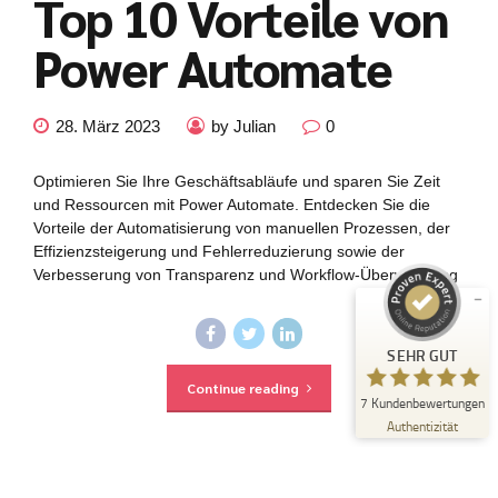
Top 10 Vorteile von
Power Automate
28. März 2023
by Julian
0
Kundenbewertungen und Erfahrungen zu
julian-funke.de
Optimieren Sie Ihre Geschäftsabläufe und sparen Sie Zeit
und Ressourcen mit Power Automate. Entdecken Sie die
SEHR GUT
%
100
Vorteile der Automatisierung von manuellen Prozessen, der
Empfehlungen auf
Effizienzsteigerung und Fehlerreduzierung sowie der
ProvenExpert.com
5,00
/
4,87
Verbesserung von Transparenz und Workflow-Überwachung
7
Bewertungen auf ProvenExpert.com
SEHR GUT
Continue reading
Erfahren Sie mehr über dieses Bewertungssiegel
7
Kundenbewertungen
Profil ansehen
21.07.2025
Authentizität