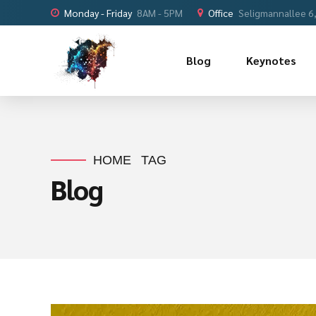
Monday - Friday
8AM - 5PM
Office
Seligmannallee 6
Blog
Keynotes
HOME
TAG
Blog