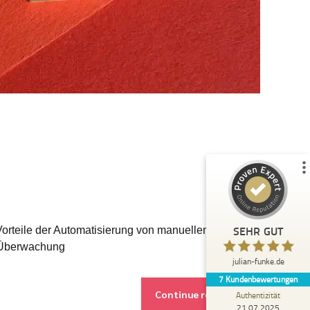
Kundenbewertungen und Erfahrungen zu
julian-funke.de
%
100
SEHR GUT
Empfehlungen auf
ProvenExpert.com
5,00
/
4,87
7
Bewertungen auf ProvenExpert.com
Profil ansehen
Erfahren Sie mehr über dieses Bewertungssiegel
SEHR GUT
orteile der Automatisierung von manuellen
Anonym
w-Überwachung
5,00
julian-funke.de
Julian Funke ist ein wirklicher Experte im KI
7
Kundenbewertungen
Bereich, der auch den technischen
Continue reading
Background mitbringt und Wis...
Authentizität
21.07.2025