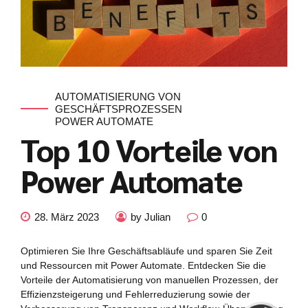
AUTOMATISIERUNG VON
GESCHÄFTSPROZESSEN
POWER AUTOMATE
Top 10 Vorteile von
Power Automate
28. März 2023
by Julian
0
Kundenbewertungen und Erfahrungen zu
julian-funke.de
Optimieren Sie Ihre Geschäftsabläufe und sparen Sie Zeit
und Ressourcen mit Power Automate. Entdecken Sie die
SEHR GUT
%
100
Vorteile der Automatisierung von manuellen Prozessen, der
Empfehlungen auf
Effizienzsteigerung und Fehlerreduzierung sowie der
ProvenExpert.com
5,00
/
4,87