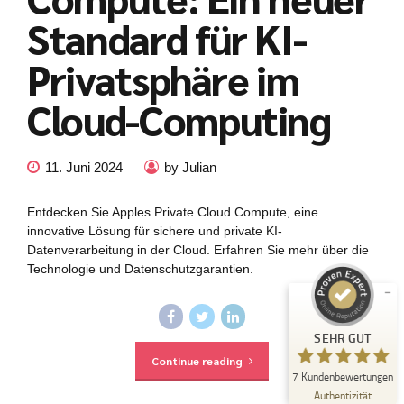
Standard für KI-
Privatsphäre im
Cloud-Computing
11. Juni 2024
by Julian
Kundenbewertungen und Erfahrungen zu
julian-funke.de
Entdecken Sie Apples Private Cloud Compute, eine
SEHR GUT
%
100
innovative Lösung für sichere und private KI-
Empfehlungen auf
Datenverarbeitung in der Cloud. Erfahren Sie mehr über die
ProvenExpert.com
5,00
/
4,87
Technologie und Datenschutzgarantien.
7
Bewertungen auf ProvenExpert.com
SEHR GUT
Continue reading
Erfahren Sie mehr über dieses Bewertungssiegel
7
Kundenbewertungen
Profil ansehen
21.07.2025
Authentizität