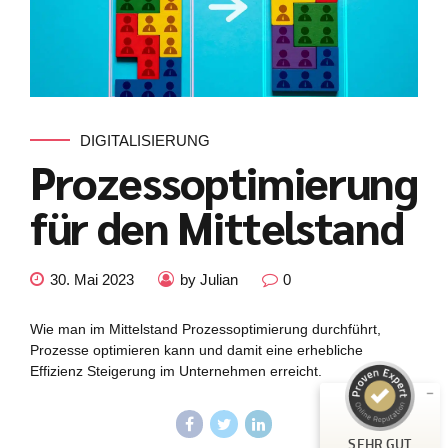
DIGITALISIERUNG
Prozessoptimierung
für den Mittelstand
Kundenbewertungen und Erfahrungen zu
julian-funke.de
30. Mai 2023
by Julian
0
SEHR GUT
%
100
Wie man im Mittelstand Prozessoptimierung durchführt,
Empfehlungen auf
Prozesse optimieren kann und damit eine erhebliche
ProvenExpert.com
5,00
/
4,87
Effizienz Steigerung im Unternehmen erreicht.
7
Bewertungen auf ProvenExpert.com
SEHR GUT