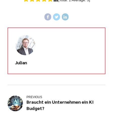
[Total:
1
Average:
5
]
Julian
PREVIOUS
Kundenbewertungen und Erfahrungen zu
Braucht ein Unternehmen ein KI
julian-funke.de
Budget?
SEHR GUT