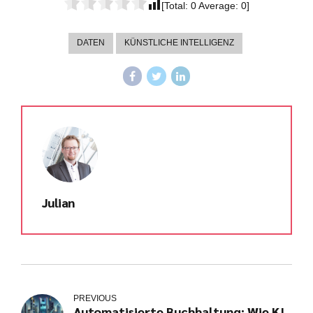
[Total:
0
Average:
0
]
DATEN
KÜNSTLICHE INTELLIGENZ
Julian
PREVIOUS
Kundenbewertungen und Erfahrungen zu
Automatisierte Buchhaltung: Wie KI
julian-funke.de