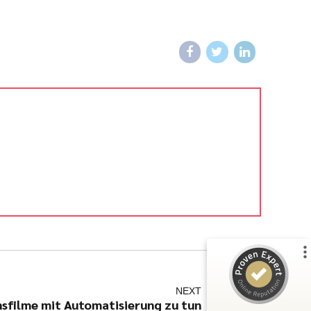
Kundenbewertungen und Erfahrungen zu
julian-funke.de
%
100
SEHR GUT
Empfehlungen auf
ProvenExpert.com
5,00
/
4,87
7
Bewertungen auf ProvenExpert.com
Profil ansehen
NEXT
sfilme mit Automatisierung zu tun
Erfahren Sie mehr über dieses Bewertungssiegel