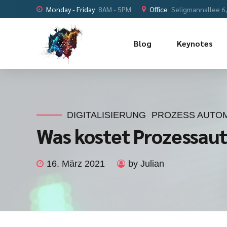
Monday - Friday
8AM - 5PM
Office
Seligmannallee 6
Blog
Keynotes
DIGITALISIERUNG
PROZESS AUTO
Was kostet Prozessau
16. März 2021
by Julian