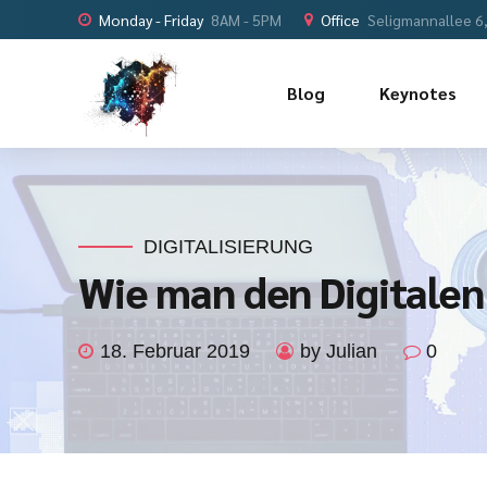
Monday - Friday
8AM - 5PM
Office
Seligmannallee 6
Blog
Keynotes
DIGITALISIERUNG
Wie man den Digitalen
18. Februar 2019
by Julian
0