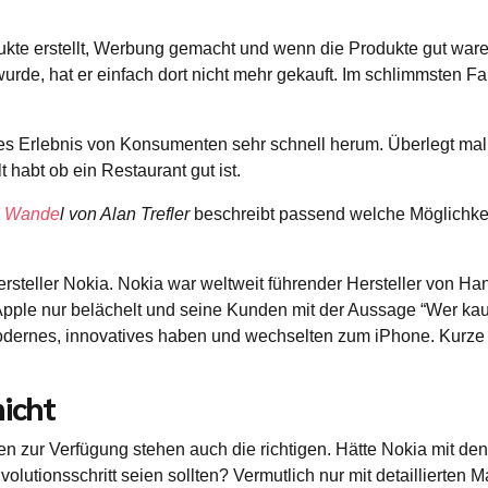
ukte erstellt, Werbung gemacht und wenn die Produkte gut war
de, hat er einfach dort nicht mehr gekauft. Im schlimmsten Fa
tives Erlebnis von Konsumenten sehr schnell herum. Überlegt ma
habt ob ein Restaurant gut ist.
en Wande
l von Alan Trefler
beschreibt passend welche Möglichk
teller Nokia. Nokia war weltweit führender Hersteller von H
ple nur belächelt und seine Kunden mit der Aussage “Wer kauft 
dernes, innovatives haben und wechselten zum iPhone. Kurze Z
nicht
sen zur Verfügung stehen auch die richtigen. Hätte Nokia mit 
utionsschritt seien sollten? Vermutlich nur mit detaillierten 